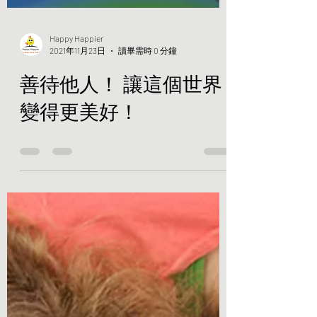
Happy Happier
2021年11月23日
讀畢需時 0 分鐘
善待他人！ 讓這個世界
變得更美好！