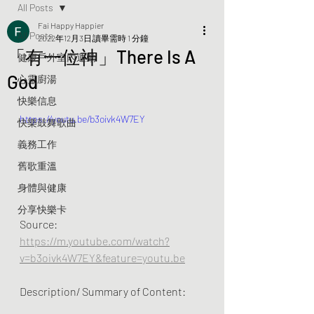
All Posts
Fai Happy Happier
All Posts
2022年12月3日
讀畢需時 1 分鐘
「有一位神」There Is A
健康戶外室內運動
God
心靈廚湯
快樂信息
https://youtu.be/b3oivk4W7EY
快樂鼓舞歌曲
義務工作
舊歌重溫
身體與健康
分享快樂卡
Source: 
https://m.youtube.com/watch?
v=b3oivk4W7EY&feature=youtu.be
Description/ Summary of Content: