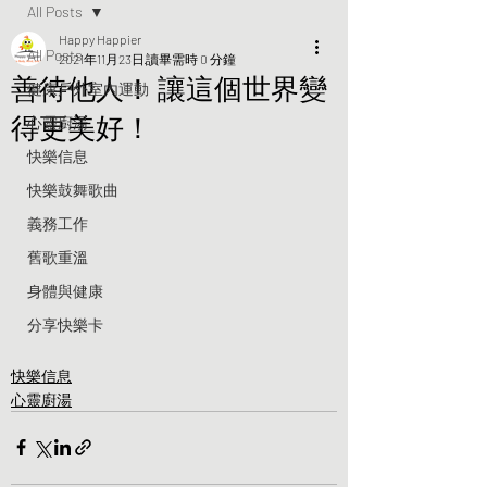
All Posts
Happy Happier
All Posts
2021年11月23日
讀畢需時 0 分鐘
善待他人！ 讓這個世界變
健康戶外室內運動
得更美好！
心靈廚湯
快樂信息
快樂鼓舞歌曲
義務工作
舊歌重溫
身體與健康
分享快樂卡
快樂信息
心靈廚湯