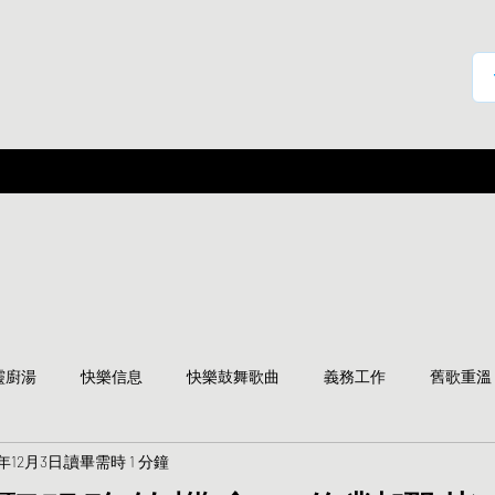
靈廚湯
快樂信息
快樂鼓舞歌曲
義務工作
舊歌重溫
2年12月3日
讀畢需時 1 分鐘