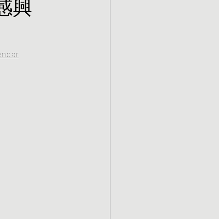
感興
endar