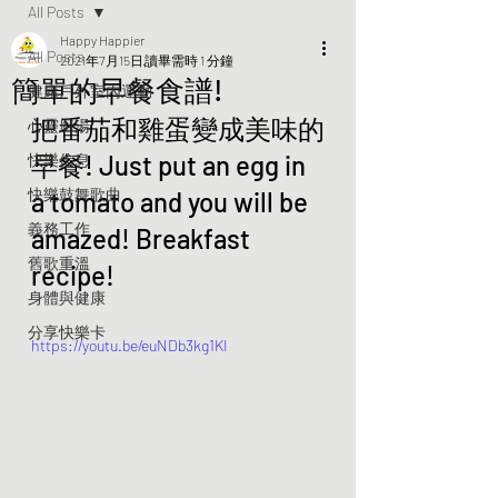
All Posts
Happy Happier
All Posts
2021年7月15日
讀畢需時 1 分鐘
簡單的早餐食譜!
健康戶外室內運動
把番茄和雞蛋變成美味的
心靈廚湯
早餐! Just put an egg in 
快樂信息
快樂鼓舞歌曲
a tomato and you will be 
義務工作
amazed! Breakfast 
舊歌重溫
recipe!
身體與健康
分享快樂卡
https://youtu.be/euNDb3kg1KI