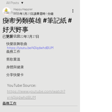
All Posts
Happy Happier
All Posts
2022年3月27日
讀畢需時 1 分鐘
疫市另類英雄 #筆記紙 #
健康戶外室內運動
好人好事
心靈廚湯
快樂信息
已更新：
2022年3月27日
快樂鼓舞歌曲
https://youtu.be/4QiqdwhdBUM
義務工作
舊歌重溫
身體與健康
分享快樂卡
YouTube Source: 
https://www.youtube.com/watch?
v=4QiqdwhdBUM
義務工作