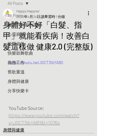
All Posts
Happy Happier
All Posts
2022年4月24日
讀畢需時 1 分鐘
身體好不好「白髮、指
健康戶外室內運動
甲」就能看疾病！改善白
心靈廚湯
快樂信息
髮這樣做 健康2.0 (完整版)
快樂鼓舞歌曲
義務工作
https://youtu.be/JQCT3IbYA8Q
舊歌重溫
身體與健康
分享快樂卡
YouTube Source:  
https://www.youtube.com/watch?
v=JQCT3IbYA8Q&t=1076s
身體與健康