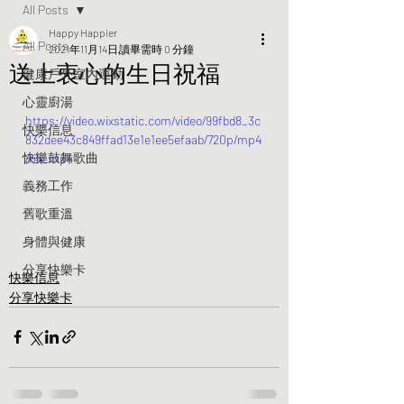
All Posts
Happy Happier
All Posts
2021年11月14日
讀畢需時 0 分鐘
送上衷心的生日祝福
健康戶外室內運動
心靈廚湯
https://video.wixstatic.com/video/99fbd8_3c
快樂信息
832dee43c849ffad13e1e1ee5efaab/720p/mp4
快樂鼓舞歌曲
/file.mp4
義務工作
舊歌重溫
身體與健康
分享快樂卡
快樂信息
分享快樂卡