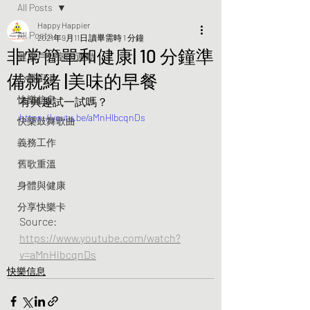
All Posts
Happy Happier
All Posts
2021年9月11日
讀畢需時 1 分鐘
非常簡單和健康| 10 分鐘準
健康戶外室內運動
備就緒 |美味的早餐
心靈廚湯
快樂信息
有興趣試一試嗎？
https://youtu.be/aMnHlbcqnDs
快樂鼓舞歌曲
義務工作
舊歌重溫
身體與健康
分享快樂卡
Source: 
https://www.youtube.com/watch?
v=aMnHlbcqnDs
快樂信息