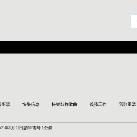
靈廚湯
快樂信息
快樂鼓舞歌曲
義務工作
舊歌重溫
021年6月21日
讀畢需時 1 分鐘