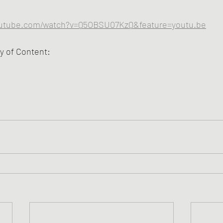
outube.com/watch?v=Q5OBSU07KzQ&feature=youtu.be
 of Content: 