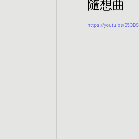
隨想曲
https://youtu.be/Q5OB